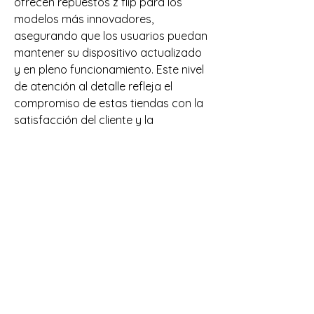
ofrecen repuestos z flip para los 
modelos más innovadores, 
asegurando que los usuarios puedan 
mantener su dispositivo actualizado 
y en pleno funcionamiento. Este nivel 
de atención al detalle refleja el 
compromiso de estas tiendas con la 
satisfacción del cliente y la 
sostenibilidad tecnológica. 
Encuentra aquí productos como 
pantalla iphone 14 pro max, 
Recambio original Apple 14 Pro Max y 
otros muchos para Reparación de la 
pantalla iPhone 15 o para la pantalla 
s24 ultra. Una tienda de recambios 
para móviles se ha convertido en un 
recurso esencial para aquellos que 
buscan mantener sus dispositivos en 
óptimas condiciones sin necesidad 